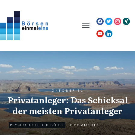
facebook
twitter
instagr
xing
youtube
linkedin
OKTOBER 31
Privatanleger: Das Schicksal
der meisten Privatanleger
0
PSYCHOLOGIE DER BÖRSE
COMMENTS