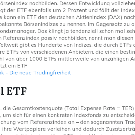
rsenindex nachbilden. Dessen Entwicklung vollziehen s
igt der ETF ebenfalls um 2 Prozent und fällt der Index,
e kann ein ETF den deutschen Aktienindex (DAX) nac
bekannte Börsenindizes zu nennen. Im Gegensatz zu 
ondsmanager. Das klingt ja tendenziell schon mal seh
en Referenzindex passiv nachbilden, nennt man diese
Weltweit gibt es Hunderte von Indizes, die durch ETF
re ETFs von verschiedenen Anbietern, die einen besti
 von über 1000 ETFs mittlerweile von unzähligen An
etzt ein ETF
l ETF
a. die Gesamtkostenquote (Total Expense Rate = TER
n, um sich für einen konkreten Indexfonds zu entscheid
hung vom Referenzindex an – den sogenannten Tracki
s ihre Wertpapiere verleihen und dadurch Zusatzerträ