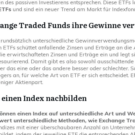
des passiven Investierens entsprechen. Diese ETFs 
ETFs
und sind ein neuer Trend am Markt für Indexfon
ange Traded Funds ihre Gewinne ve
 grundsätzlich unterschiedliche Gewinnverwendungsm
n ETFs schüttet anfallende Zinsen und Erträge an die 
die erwirtschafteten Zinsen und Erträge ein und legt s
saurierend. Damit gibt es also sowohl ausschüttende 
er das eine oder das andere besser oder schlechter. 
gers an, für welche Art von ETF er sich entscheidet. E
niger Aktienpart.
 einen Index nachbilden
önnen einen Index auf unterschiedliche Art und We
wert unterschiedliche Methoden, wie Exchange Tr
ndizes mit einer überschaubaren Anzahl an Unterneh
ldet, indem der jeweilige ETF die entsprechenden Ak