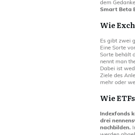
dem Gedanken 
Smart Beta 
Wie Exch
Es gibt zwei
Eine Sorte vo
Sorte behält 
nennt man the
Dabei ist wed
Ziele des Anle
mehr oder we
Wie ETFs
Indexfonds k
drei nennens
nachbilden.
I
werden abgebi