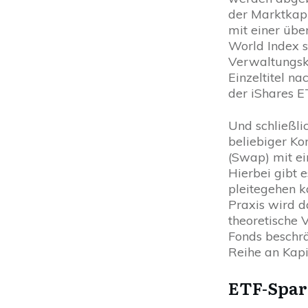
der Marktkapi
mit einer übe
World Index s
Verwaltungsko
Einzeltitel n
der iShares E
Und schließli
beliebiger Ko
(Swap) mit ei
Hierbei gibt 
pleitegehen k
Praxis wird d
theoretische 
Fonds beschrä
Reihe an Kapi
ETF-Spar