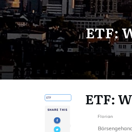
ETF: W
ETF: Wa
ETF
SHARE THIS
Florian
Börsengehand