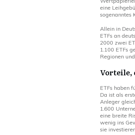
Wertpapierlei
eine Leihgebü
sogenanntes K
Allein in Deu
ETFs an deut
2000 zwei ET
1.100 ETFs ge
Regionen und 
Vorteile,
ETFs haben fü
Da ist als ers
Anleger gleic
1.600 Unterne
eine breite R
wenig ins Gew
sie investiere