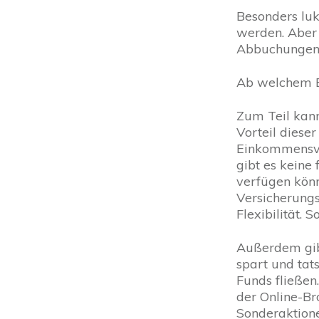
Besonders luk
werden. Aber 
Abbuchungen g
Ab welchem B
Zum Teil kann
Vorteil dieser
Einkommensver
gibt es keine 
verfügen könn
Versicherungs
Flexibilität. 
Außerdem gib
spart und tat
Funds fließen
der Online-Br
Sonderaktione