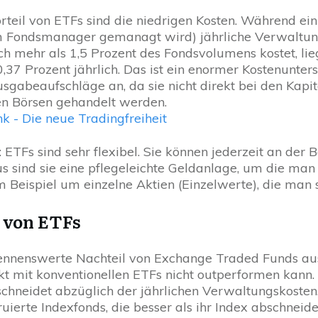
rteil von ETFs sind die niedrigen Kosten. Während ei
m Fondsmanager gemanagt wird) jährliche Verwaltun
ich mehr als 1,5 Prozent des Fondsvolumens kostet, li
0,37 Prozent jährlich. Das ist ein enormer Kostenunter
sgabeaufschläge an, da sie nicht direkt bei den Kapit
en Börsen gehandelt werden.
l: ETFs sind sehr flexibel. Sie können jederzeit an de
s sind sie eine pflegeleichte Geldanlage, um die ma
 Beispiel um einzelne Aktien (Einzelwerte), die man 
 von ETFs
ennenswerte Nachteil von Exchange Traded Funds aus 
t mit konventionellen ETFs nicht outperformen kann
chneidet abzüglich der jährlichen Verwaltungskosten.
truierte Indexfonds, die besser als ihr Index abschnei