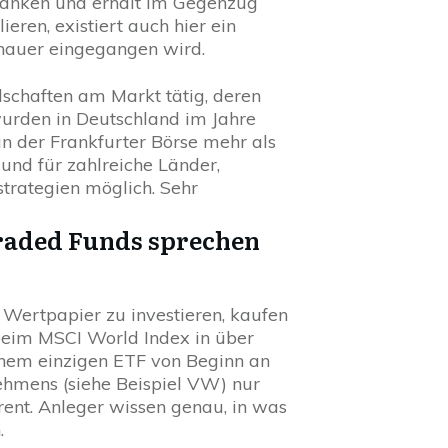
 Banken und erhält im Gegenzug
ren, existiert auch hier ein
enauer eingegangen wird.
lschaften am Markt tätig, deren
urden in Deutschland im Jahre
 der Frankfurter Börse mehr als
 und für zahlreiche Länder,
trategien möglich. Sehr
Traded Funds sprechen
es Wertpapier zu investieren, kaufen
 beim MSCI World Index in über
inem einzigen ETF von Beginn an
nehmens (siehe Beispiel VW) nur
rent. Anleger wissen genau, in was
.