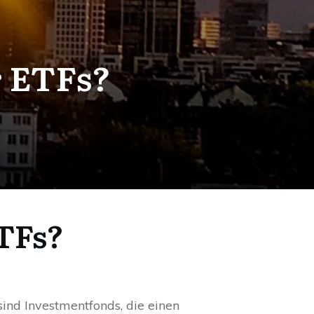
r ETFs?
ETFs?
sind Investmentfonds, die einen