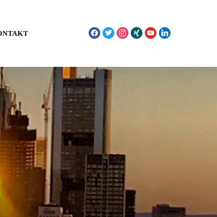
facebook
twitter
instagram
xing
youtube
linkedin
ONTAKT