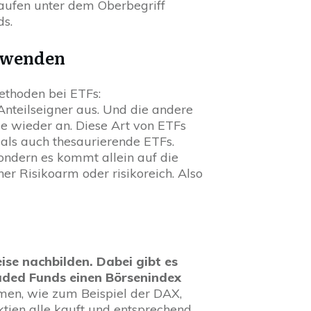
laufen unter dem Oberbegriff
ds.
rwenden
ethoden bei ETFs:
Anteilseigner aus. Und die andere
ie wieder an. Diese Art von ETFs
als auch thesaurierende ETFs.
Sondern es kommt allein auf die
her Risikoarm oder risikoreich. Also
ise nachbilden. Dabei gibt es
aded Funds einen Börsenindex
men, wie zum Beispiel der DAX,
tien alle kauft und entsprechend