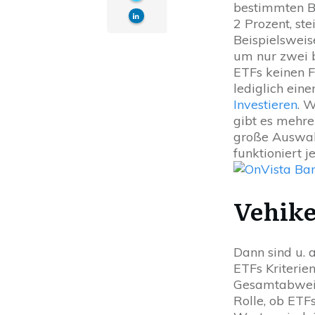
bestimmten Bö
2 Prozent, ste
Beispielsweis
um nur zwei 
ETFs keinen F
lediglich ein
Investieren
. 
gibt es mehre
große Auswahl
funktioniert j
Vehike
Dann sind u. 
ETFs Kriterie
Gesamtabweic
Rolle, ob ETF