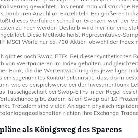
talisierung gewichtet. Das nennt man vollständige Rep
rschaubaren Anzahl an Einzeltiteln. Bei größeren Ind
tößt dieses Verfahren schnell an Grenzen, weil der
sten zu hoch werden. Deshalb wird hier nur eine stat
achgebildet. Diese Methode heißt Representative-Samp
TF MSCI World nur ca. 700 Aktien, obwohl der Index me
ch gibt es noch Swap-ETFs. Bei dieser synthetischen R
rb von Wertpapieren im Index gehalten und gleichzeit
ner Bank, die die Wertentwicklung des jeweiligen Ind
es ein sogenanntes Kontrahentenrisiko, dass darin best
ann, wie es beispielsweise bei der Investmentbank Le
as Tauschgeschäft bei Swap-ETFs in der Regel besiche
Verlustchance gibt. Zudem ist ein Swap auf 10 Prozen
nkt. Trotzdem sind vielen Anlegern physisch replizie
talanlagegesellschaften richten ihre Exchange Trad
pläne als Königsweg des Sparens