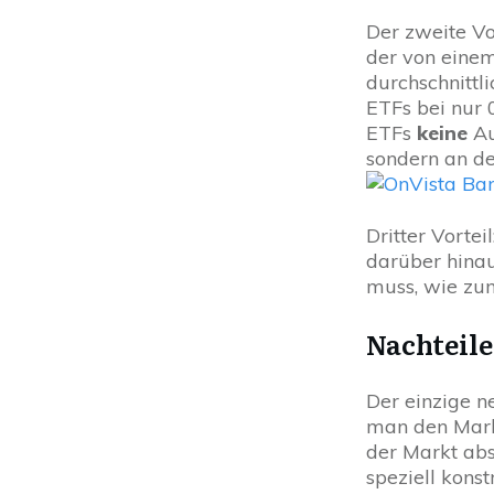
Der zweite Vo
der von eine
durchschnittl
ETFs bei nur 
ETFs
keine
Au
sondern an d
Dritter Vortei
darüber hinau
muss, wie zum
Nachteile
Der einzige n
man den Mark
der Markt abs
speziell kons