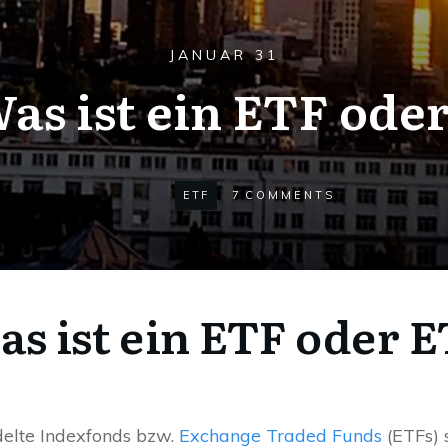
JANUAR 31
as ist ein ETF ode
ETF
7
COMMENTS
s ist ein ETF oder 
elte Indexfonds bzw.
Exchange Traded Funds
(ETFs) 