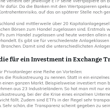
he verleiht der jeweilige ETF seine Wertpapiere an
hr dafür. Da die Banken mit den Wertpapieren spekulie
ontrahentenrisiko, auf das an späterer Stelle noch g
tschland sind mittlerweile über 20 Kapitalanlagegesel
schen Börsen zum Handel zugelassen sind. Erstmals w
Fs zum Handel zugelassen und heute werden allein an
handelt. Es gibt sie für verschiedenste Anlageklassen
Branchen. Damit sind die unterschiedlichsten Anlages
 die für ein Investment in Exchange 
r Privatanleger eine Reihe an Vorteilen:
tes die Risikostreuung zu nennen. Statt in ein einzeln
h einen ganzen Markt. Beispielsweise investiert man
hmen aus 23 Industrieländern. So hat man mit nur e
isikostreuung, bei der die Krise eines einzelnen Unter
icht fällt. Zudem sind ETFs in der Regel sehr transpa
n. Sehr schön, die Transparenz scheint gegeben zu sein