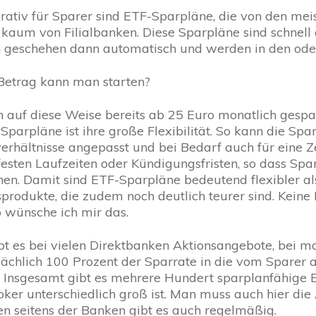
rativ für Sparer sind ETF-Sparpläne, die von den me
kaum von Filialbanken. Diese Sparpläne sind schnell
eschehen dann automatisch und werden in den oder d
etrag kann man starten?
 auf diese Weise bereits ab 25 Euro monatlich gesp
 Sparpläne ist ihre große Flexibilität. So kann die Sp
hältnisse angepasst und bei Bedarf auch für eine Ze
festen Laufzeiten oder Kündigungsfristen, so dass Spar
en. Damit sind ETF-Sparpläne bedeutend flexibler al
produkte, die zudem noch deutlich teurer sind. Kein
So wünsche ich mir das.
t es bei vielen Direktbanken Aktionsangebote, bei 
sächlich 100 Prozent der Sparrate in die vom Spare
. Insgesamt gibt es mehrere Hundert sparplanfähige 
oker unterschiedlich groß ist. Man muss auch hier die
n seitens der Banken gibt es auch regelmäßig.